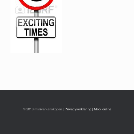
© 2018 minivarkenskopen |
Privacyverklaring
|
Mooi online